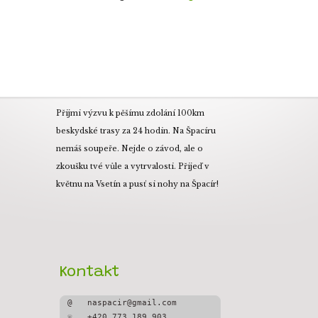
Přijmi výzvu k pěšímu zdolání 100km
beskydské trasy za 24 hodin. Na Špacíru
nemáš soupeře. Nejde o závod, ale o
zkoušku tvé vůle a vytrvalosti. Přijeď v
květnu na Vsetín a pusť si nohy na Špacír!
Kontakt
@   naspacir@gmail.com
☏   +420 773 189 903