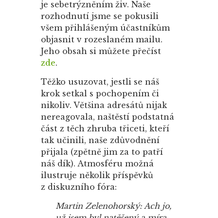
je sebetrýzněním živ. Naše
rozhodnutí jsme se pokusili
všem přihlášeným účastníkům
objasnit v rozeslaném mailu.
Jeho obsah si můžete přečíst
zde
.
Těžko usuzovat, jestli se náš
krok setkal s pochopením či
nikoliv. Většina adresátů nijak
nereagovala, naštěstí podstatná
část z těch zhruba třiceti, kteří
tak učinili, naše zdůvodnění
přijala (zpětně jim za to patří
náš dík). Atmosféru možná
ilustruje několik příspěvků
z diskuzního fóra:
Martin Zelenohorský: Ach jo,
už jsem byl natěšený a míra