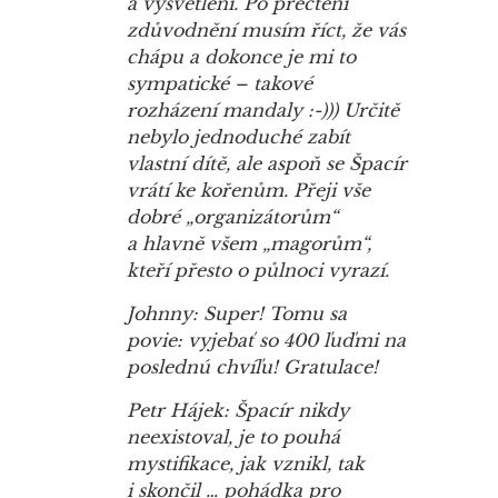
a vysvětlení. Po přečtení
zdůvodnění musím říct, že vás
chápu a dokonce je mi to
sympatické – takové
rozházení mandaly :-))) Určitě
nebylo jednoduché zabít
vlastní dítě, ale aspoň se Špacír
vrátí ke kořenům. Přeji vše
dobré „organizátorům“
a hlavně všem „magorům“,
kteří přesto o půlnoci vyrazí.
Johnny: Super! Tomu sa
povie: vyjebať so 400 ľuďmi na
poslednú chvíľu! Gratulace!
Petr Hájek: Špacír nikdy
neexistoval, je to pouhá
mystifikace, jak vznikl, tak
i skončil … pohádka pro