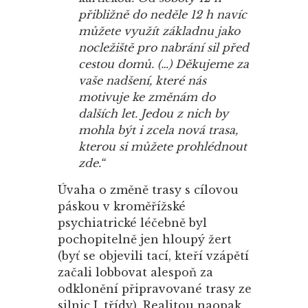
přibližně do neděle 12 h navíc
můžete využít základnu jako
nocležiště pro nabrání sil před
cestou domů. (…) Děkujeme za
vaše nadšení, které nás
motivuje ke změnám do
dalších let. Jedou z nich by
mohla být i zcela nová trasa,
kterou si můžete prohlédnout
zde.“
Úvaha o změně trasy s cílovou
páskou v kroměřížské
psychiatrické léčebně byl
pochopitelně jen hloupý žert
(byť se objevili tací, kteří vzápětí
začali lobbovat alespoň za
odklonění připravované trasy ze
silnic I. třídy). Realitou naopak