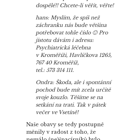
dospělé!! Chcete-li věřit, věřte!
hans: Myslím, že spíš než
záchranku nás bude většina
potřebovat tohle číslo 🙂 Pro
jistotu dávám i adresu:
Psychiatrická léčebna
v Kroměříži, Havlíčkova 1265,
767 40 Kroměříž,
tel.: 573 314 111.
Ondra: Škoda, ale i spontánní
pochod bude mít zcela určitě
svoje kouzlo. Těšíme se na
setkání na trati. Tak v pátek
večer ve Vsetíně!
Naše obavy se tedy postupně
měnily v radost z toho, že
nemálo (ne)špacírníků bylo