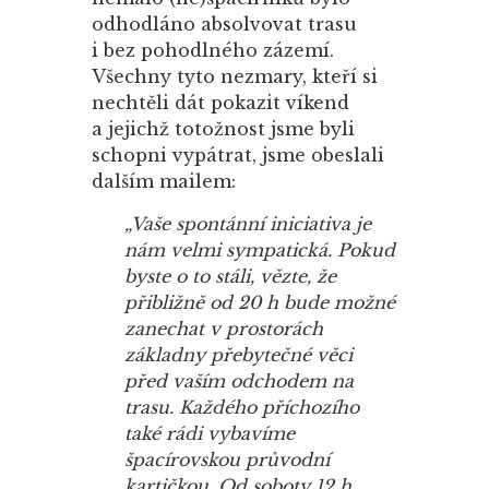
odhodláno absolvovat trasu
i bez pohodlného zázemí.
Všechny tyto nezmary, kteří si
nechtěli dát pokazit víkend
a jejichž totožnost jsme byli
schopni vypátrat, jsme obeslali
dalším mailem:
„Vaše spontánní iniciativa je
nám velmi sympatická. Pokud
byste o to stáli, vězte, že
přibližně od 20 h bude možné
zanechat v prostorách
základny přebytečné věci
před vaším odchodem na
trasu. Každého příchozího
také rádi vybavíme
špacírovskou průvodní
kartičkou. Od soboty 12 h