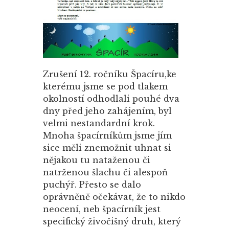
Zrušení 12. ročníku Špacíru,ke
kterému jsme se pod tlakem
okolností odhodlali pouhé dva
dny před jeho zahájením, byl
velmi nestandardní krok.
Mnoha špacírníkům jsme jím
sice měli znemožnit uhnat si
nějakou tu nataženou či
natrženou šlachu či alespoň
puchýř. Přesto se dalo
oprávněně očekávat, že to nikdo
neocení, neb špacírník jest
specifický živočišný druh, který