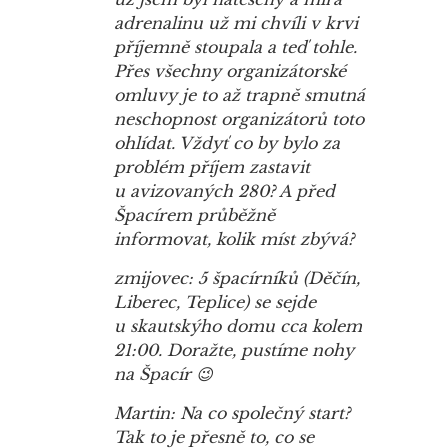
adrenalinu už mi chvíli v krvi
příjemně stoupala a teď tohle.
Přes všechny organizátorské
omluvy je to až trapně smutná
neschopnost organizátorů toto
ohlídat. Vždyť co by bylo za
problém příjem zastavit
u avizovaných 280? A před
Špacírem průběžně
informovat, kolik míst zbývá?
zmijovec: 5 špacírníků (Děčín,
Liberec, Teplice) se sejde
u skautskýho domu cca kolem
21:00. Doražte, pustíme nohy
na Špacír 😉
Martin: Na co společný start?
Tak to je přesně to, co se