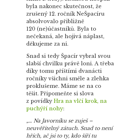
byla nakonec skutečnost, že
zrušený 12. ročník NeŠpacíru
absolvovalo přibližně
120 (ne)účastníků. Byla to
nečekaná, ale hojivá náplast,
děkujeme za ni.
Snad si tedy Špacír vybral svou
slabší chvilku právě loni. A třeba
díky tomu příštími dvanácti
ročníky všichni směle a zlehka
proklušeme. Máme se na co
těšit. Připomeňte si slova
z povídky
Hra na vlčí krok, na
puchýří nohy
:
„… Na Javorníku se zuješ –
neuvěřitelný zátuch. Snad to není
hřích, ač jsi to ty, kdo šíří tu