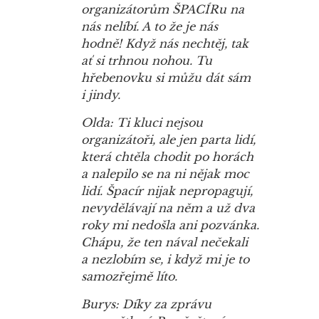
organizátorům ŠPACÍRu na
nás nelíbí. A to že je nás
hodně! Když nás nechtěj, tak
ať si trhnou nohou. Tu
hřebenovku si můžu dát sám
i jindy.
Olda: Ti kluci nejsou
organizátoři, ale jen parta lidí,
která chtěla chodit po horách
a nalepilo se na ni nějak moc
lidí. Špacír nijak nepropagují,
nevydělávají na něm a už dva
roky mi nedošla ani pozvánka.
Chápu, že ten nával nečekali
a nezlobím se, i když mi je to
samozřejmě líto.
Burys: Díky za zprávu