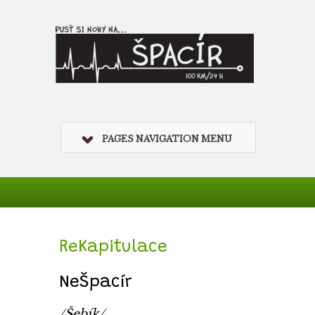
PAGES NAVIGATION MENU
ReKapitulace
NeŠpacír
/Šebík/