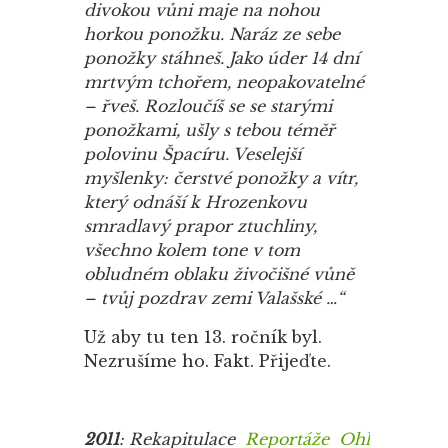
divokou vůni maje na nohou
horkou ponožku. Naráz ze sebe
ponožky stáhneš. Jako úder 14 dní
mrtvým tchořem, neopakovatelné
– řveš. Rozloučíš se se starými
ponožkami, ušly s tebou téměř
polovinu Špacíru. Veselejší
myšlenky: čerstvé ponožky a vítr,
který odnáší k Hrozenkovu
smradlavý prapor ztuchliny,
všechno kolem tone v tom
obludném oblaku živočišné vůně
– tvůj pozdrav zemi Valašské …“
Už aby tu ten 13. ročník byl.
Nezrušíme ho. Fakt. Přijeďte.
2011
: Rekapitulace
Reportáže
Ohlasy
Fotog