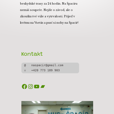
beskydské trasy za 24 hodin. Na Špacíru
nemáš soupeře. Nejde o závod, ale o
zkoušku tvé vůle a vytrvalosti. Přijeď v
květnu na Vsetín a pusť si nohy na Špacír!
Kontakt
@   naspacir@gmail.com
☏   +420 773 189 903
Facebook
Instagram
YouTube
Bandcamp