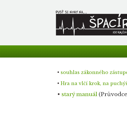
•
souhlas zákonného zástup
•
Hra na vlčí krok, na puchý
•
starý manuál
(Průvodce