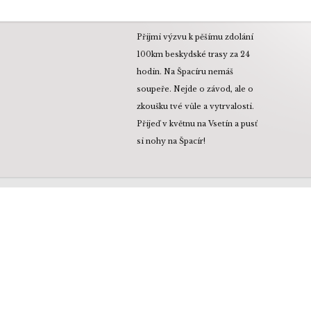
Přijmi výzvu k pěšímu zdolání
100km beskydské trasy za 24
hodin. Na Špacíru nemáš
soupeře. Nejde o závod, ale o
zkoušku tvé vůle a vytrvalosti.
Přijeď v květnu na Vsetín a pusť
si nohy na Špacír!