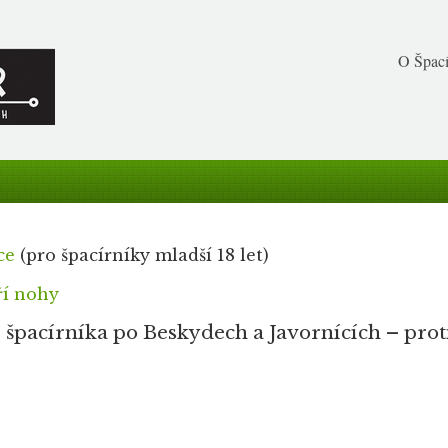
O Špací
ce
(pro špacírníky mladší 18 let)
ří nohy
 špacírníka po Beskydech a Javornících – prot