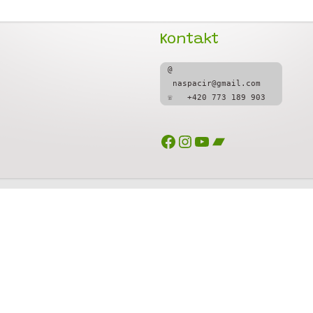
Kontakt
@  
 naspacir@gmail.com
☏   +420 773 189 903
Facebook
Instagram
YouTube
Bandcamp