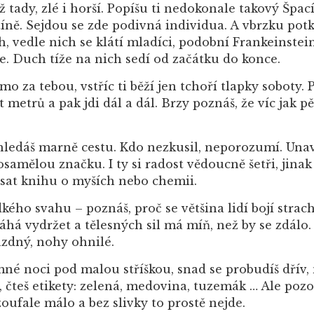
 tady, zlé i horší. Popíšu ti nedokonale takový Špací
tíně. Sejdou se zde podivná individua. A vbrzku pot
 vedle nich se klátí mladíci, podobní Frankeinstein
. Duch tíže na nich sedí od začátku do konce.
za tebou, vstříc ti běží jen tchoří tlapky soboty. P
et metrů a pak jdi dál a dál. Brzy poznáš, že víc jak
hledáš marně cestu. Kdo nezkusil, neporozumí. Unav
amělou značku. I ty si radost vědoucně šetři, jinak
napsat knihu o myších nebo chemii.
kého svahu – poznáš, proč se většina lidí bojí strach
há vydržet a tělesných sil má míň, než by se zdálo.
rázdný, nohy ohnilé.
emné noci pod malou stříškou, snad se probudíš dřív
k, čteš etikety: zelená, medovina, tuzemák … Ale pozo
oufale málo a bez slivky to prostě nejde.