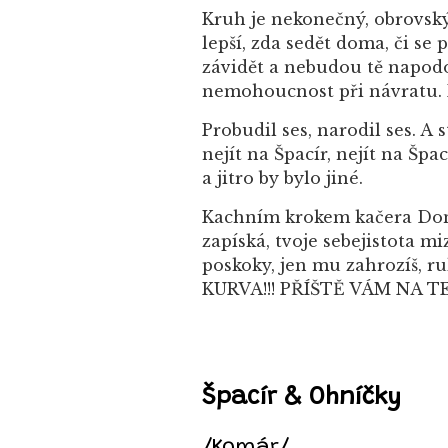
Kruh je nekonečný, obrovský 
lepší, zda sedět doma, či se
závidět a nebudou tě napodo
nemohoucnost při návratu. Kdy
Probudil ses, narodil ses. A s
nejít na Špacír, nejít na Špa
a jitro by bylo jiné.
Kachním krokem kačera Donald
zapíská, tvoje sebejistota m
poskoky, jen mu zahrozíš, ru
KURVA!!! PŘÍŠTĚ VÁM NA TEN
Špacír & Ohníčky
/Komár/