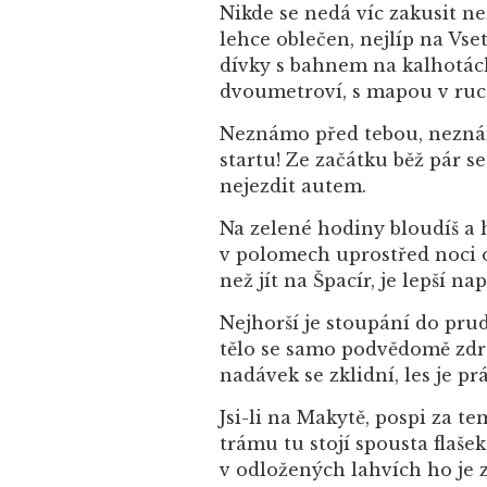
Nikde se nedá víc zakusit než
lehce oblečen, nejlíp na Vse
dívky s bahnem na kalhotách,
dvoumetroví, s mapou v ruce
Neznámo před tebou, neznámo 
startu! Ze začátku běž pár s
nejezdit autem.
Na zelené hodiny bloudíš a 
v polomech uprostřed noci os
než jít na Špacír, je lepší 
Nejhorší je stoupání do prud
tělo se samo podvědomě zdrá
nadávek se zklidní, les je p
Jsi-li na Makytě, pospi za t
trámu tu stojí spousta flaše
v odložených lahvích ho je z