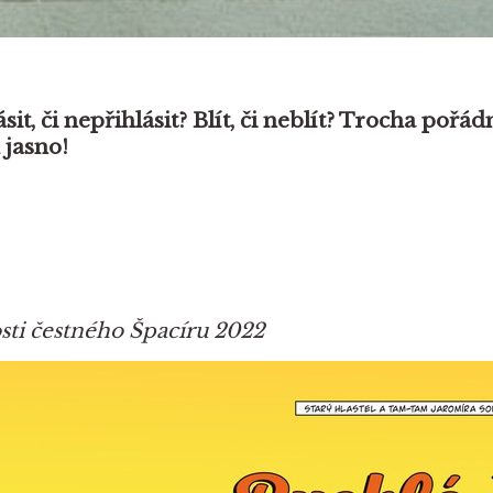
ásit, či nepřihlásit? Blít, či neblít? Trocha pořá
 jasno!
sti čestného Špacíru 2022