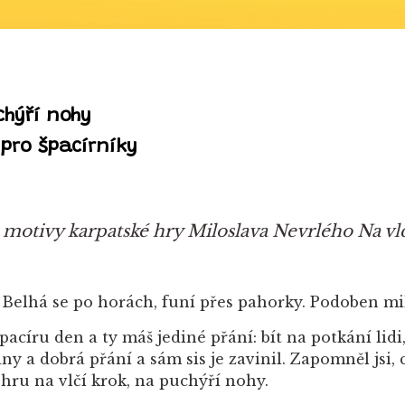
chýří nohy
pro špacírníky
a motivy karpatské hry
Miloslava Nevrlého
Na vl
zí! Belhá se po horách, funí přes pahorky. Podoben mi
Špacíru den a ty máš jediné přání: bít na potkání lidi
y a dobrá přání a sám sis je zavinil. Zapomněl jsi,
hru na vlčí krok, na puchýří nohy.