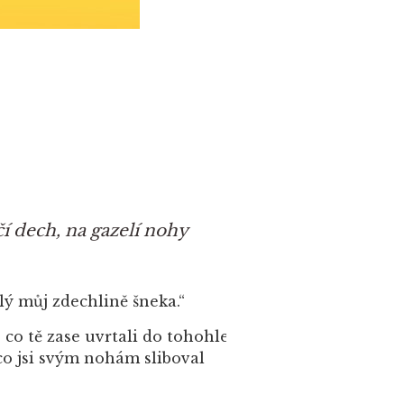
čí dech, na gazelí nohy
lý můj zdechlině šneka.“
, co tě zase uvrtali do tohohle
 co jsi svým nohám sliboval