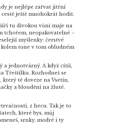
y je nejlépe zařvat jitřní
 cestě ještě mnohokrát hodit.
 šíří tu divokou vůni maje na
ým tchořem, neopakovatelné –
selejší myšlenky: čerstvé
no kolem tone v tom obludném
a jednotvárný. A když cítíš,
 na Třeštílku. Rozhodneš se
 který tě doveze na Vsetín,
načky a bloudění na žluté.
trvačnosti, z hecu. Tak je to
šatech, které bys, můj
omeneš, srnky, modré i ty