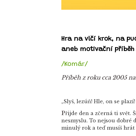
Hra na vlčí krok, na pu
aneb motivační příběh 
/Komár/
Příběh z roku cca 2005 n
„Slyš, lezúň! Hle, on se pla
P
řijde den a zčerná ti svět. 
nesmyslu. To nejsou dobré dn
minulý rok a teď musíš hrát 