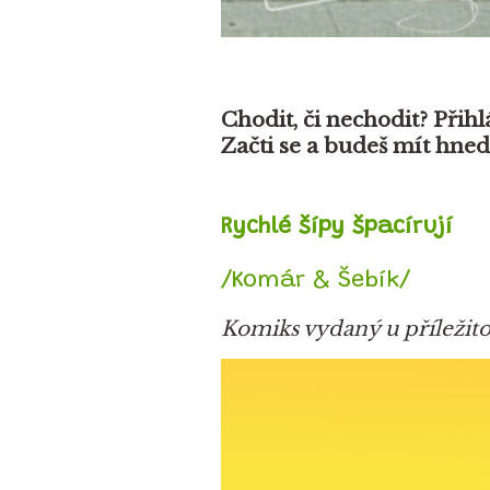
Chodit, či nechodit? Přihl
Začti se a budeš mít hned
Rychlé šípy špacírují
/Komár & Šebík/
Komiks vydaný u příležito