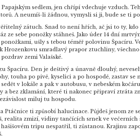
d Papajským sedlem, jen chřípí vdechuje vzduch. Tehd
rů. A neumíš-li žádnou, vymysli si ji, bude se ti po
řitelný zátuch. Snad to není hřích, ač jsi to ty, kdo
z ze sebe ponožky stáhneš. Jako úder 14 dní mrtv
i ponožkami, ušly s tebou téměř polovinu Špacíru. Ve
ší k Hrozenkovu smradlavý prapor ztuchliny, všech
 pozdrav zemi Valašské.
Špacíru. Den je deštivý a únavně dlouhý, neveselý 
ohy, touha po pivě, kyselici a po hospodě, zastav se
 sedět v lokále a pak v autobusu, v nebeském kočáru,
ty a bez zklamání, které ti nakonec připraví ztráta z
ezávislost miluj tu hospodu.
na Ptáčnice ti způsobí halucinace. Půjdeš jenom ze se
 realita zmizí, vidiny tančících srnek ve večerních 
 hašišovém tripu nespatřil, ti zůstanou. Krajinu zap
š.