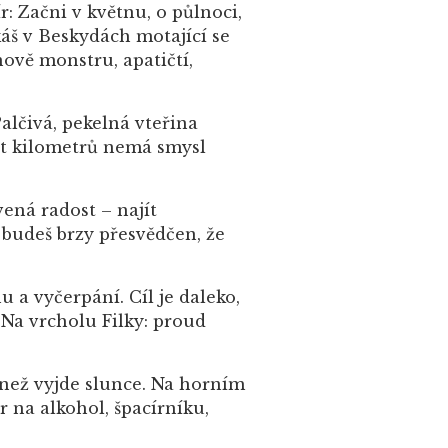
r: Začni v květnu, o půlnoci,
káš v Beskydách motající se
ově monstru, apatičtí,
alčivá, pekelná vteřina
 pět kilometrů nemá smysl
ená radost – najít
 budeš brzy přesvědčen, že
u a vyčerpání. Cíl je daleko,
 Na vrcholu Filky: proud
, než vyjde slunce. Na horním
r na alkohol, špacírníku,