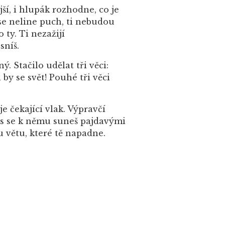
í, i hlupák rozhodne, co je
 se neline puch, ti nebudou
ty. Ti nezažijí
sníš.
ný. Stačilo udělat tři věci:
 by se svět! Pouhé tři věci
e čekající vlak. Výpravčí
nes se k němu suneš pajdavými
 větu, které tě napadne.