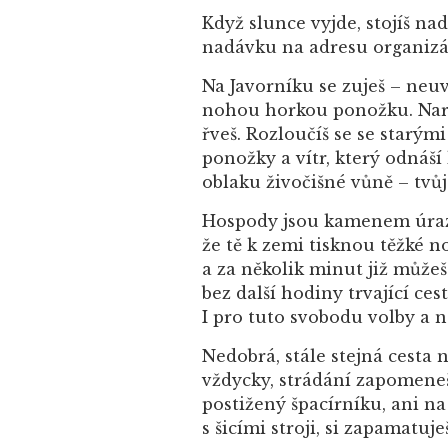
Když slunce vyjde, stojíš na
nadávku na adresu organizáto
Na Javorníku se zuješ – neuvě
nohou horkou ponožku. Nará
řveš. Rozloučíš se se starým
ponožky a vítr, který odná
oblaku živočišné vůně – tvůj
Hospody jsou kamenem úrazu 
že tě k zemi tisknou těžké n
a za několik minut již můžeš
bez další hodiny trvající ces
I pro tuto svobodu volby a n
Nedobrá, stále stejná cesta 
vždycky, strádání zapomeneš,
postižený špacírníku, ani na
s šicími stroji, si zapamatuje