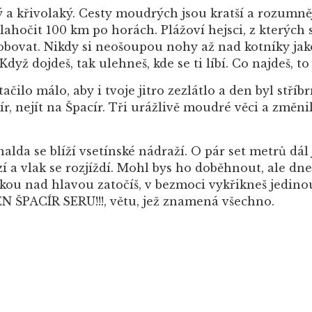
a křivolaký. Cesty moudrých jsou kratší a rozumnějš
 plahočit 100 km po horách. Plážoví hejsci, z kterých
bovat. Nikdy si neošoupou nohy až nad kotníky jako 
ž dojdeš, tak ulehneš, kde se ti líbí. Co najdeš, to 
tačilo málo, aby i tvoje jitro zezlátlo a den byl stříbr
cír, nejít na Špacír. Tři urážlivě moudré věci a změnil
a se blíží vsetínské nádraží. O pár set metrů dál j
izí a vlak se rozjíždí. Mohl bys ho doběhnout, ale d
kou nad hlavou zatočíš, v bezmoci vykřikneš jedinou
 ŠPACÍR SERU!!!, větu, jež znamená všechno.