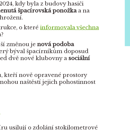
2024, kdy byla z budovy hasiči
enutá špacírovská ponožka
a na
ohrožení.
trukce, o které
informovala všechna
a?
jší změnou je
nová podoba
terý býval špacírníkům doposud
ned dvě nové klubovny a
sociální
, kteří nově opravené prostory
 mohou naštěstí jejich pohostinnost
ru usilují o zdolání stokilometrové