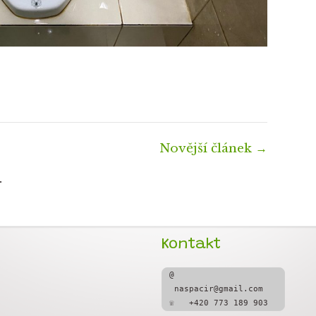
Novější článek
→
.
Kontakt
@  
 naspacir@gmail.com
☏   +420 773 189 903