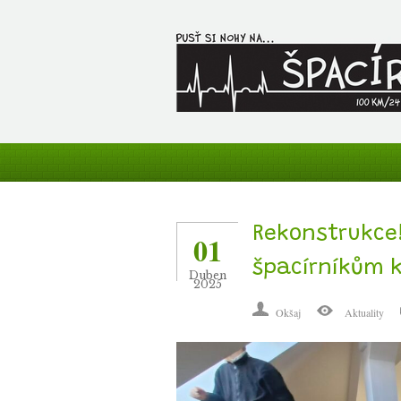
Rekonstrukce
01
špacírníkům k
Duben
2025
Okšaj
Aktuality