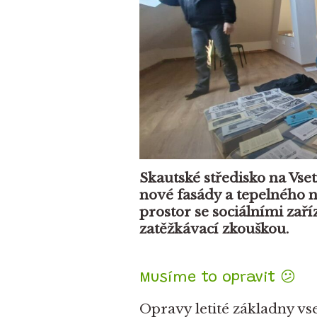
Skautské středisko na Vs
nové fasády a tepelného n
prostor se sociálními zař
zatěžkávací zkouškou.
Musíme to opravit 😕
Opravy letité základny vse