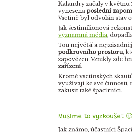
Kalandry začaly v květnu 
vynesena
poslední zapom
Vsetíně byl odvolán stav 
Jak šestimilionová rekons
významná média
, dopadl
Tou největší a nejzásadně
podkrovního prostoru
, k
zapovězen. Vznikly zde h
zařízení
.
Kromě vsetínských skautů
využívají ke své činnosti,
zakusit také špacírníci.
Musíme to vyzkoušet 🙂
Jak známo, účastníci Špací