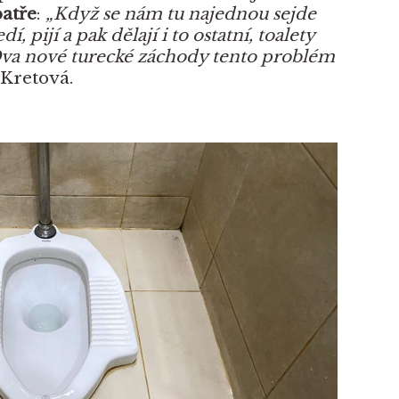
patře
:
„Když se nám tu najednou sejde
í, pijí a pak dělají i to ostatní, toalety
 Dva nové turecké záchody tento problém
Kretová.