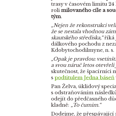
trasy v časovém limitu 24 
roli
milovaného cíle a so
tým
.
„Nejen že rekonstrukci vel
že se nestala vhodnou zám
skautského střediska,“
říká 
dálkového pochodu z nez
Kdobytochodilmyne, n. s.
„Opak je pravdou: vsetínští
a svou náruč letos otevřeli 
skutečnost, že špacírníci
s
podtitulem Jedna báseň
Pan Želva, úklidový specia
s odstraňováním následků
odejít do předčasného dů
kladně:
„To čumim.“
Dodejme, že přespávající