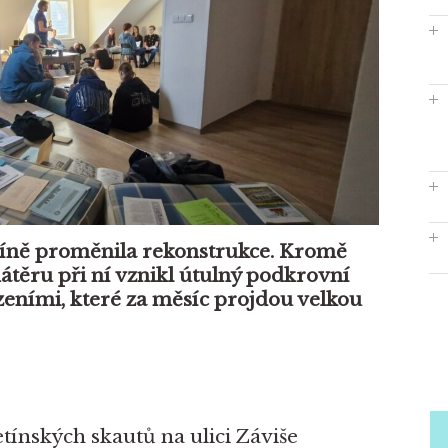
se
bude
špacírníkům
konečně
lépe
spát
i …
etíně proměnila rekonstrukce. Kromě
átěru při ní vznikl útulný podkrovní
ízeními, které za měsíc projdou velkou
tínských skautů na ulici Záviše