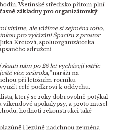
hodin. Vsetínské středisko přitom plní
učasně základny pro organizátorský
mi vítáme, ale vážíme si zejména toho,
inkou pro vykázání Špacíru z prostor
Jitka Kretová, spoluorganizátorka
apsaného sdružení
 skauti nám po 26 let vycházejí vstříc
ještě více zeširoka,”
naráží na
 mohou při letošním ročníku
využít celé podkroví k oddychu.
lista, který se roky dobrovolně potýkal
 víkendové apokalypsy, a proto musel
chodu, hodnotí rekonstrukci také
 plazúně i lezúně nadchnou zejména