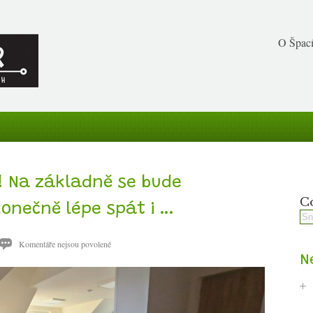
O Špací
! Na základně se bude
Co
onečně lépe spát i …
u
Komentáře nejsou povolené
textu
N
s
názvem
Rekonstrukce!
Na
základně