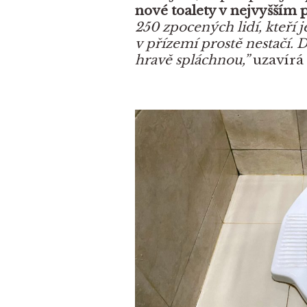
nové toalety v nejvyšším 
250 zpocených lidí, kteří jed
v přízemí prostě nestačí.
hravě spláchnou,”
uzavírá 